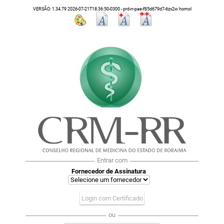
VERSÃO: 1.34.79 2026-07-21T18:36:50-0300 - prd-rr-pae-f85d679d7-6zx2w homol
Entrar com
Fornecedor de Assinatura
Login com Certificado
ou