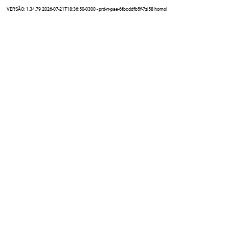
VERSÃO: 1.34.79 2026-07-21T18:36:50-0300 - prd-rr-pae-6fbcddfb5f-7zl58 homol